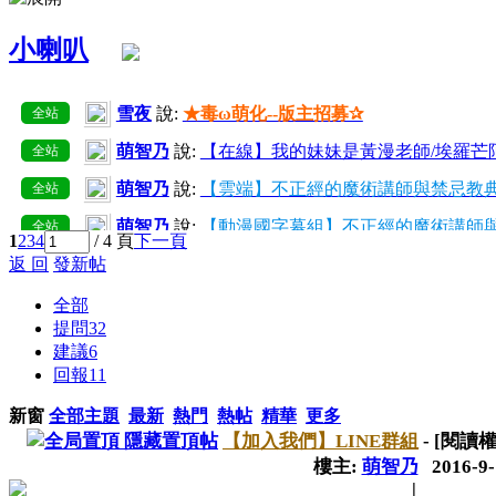
小喇叭
雪夜
說:
★毒ω萌化--版主招募✰
全站
萌智乃
說:
【在線】我的妹妹是黃漫老師/埃羅芒
全站
萌智乃
說:
【雲端】不正經的魔術講師與禁忌教典
全站
萌智乃
說:
【動漫國字幕組】不正經的魔術講師與
全站
1
2
3
4
/ 4 頁
下一頁
返 回
發新帖
萌智乃
說:
己增加所有用戶組好友上限至50~300
全站
萌智乃
說:
【在線】愛麗絲與藏六【10】
全站
全部
提問
32
萌智乃
說:
【雲端】我的妹妹是黃漫老師/埃羅芒
全站
建議
6
回報
11
萌智乃
說:
【在線】我的妹妹是黃漫老師/埃羅芒阿
全站
萌智乃
說:
【雲端】不正經的魔術講師與禁忌教典
新窗
全部主題
最新
熱門
熱帖
精華
更多
全站
隱藏置頂帖
【加入我們】LINE群組
- [閱讀
樓主:
萌智乃
2016-9-
|