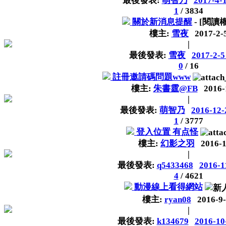
最後發表:
萌智乃
2017-4-
1
/
3834
關於新消息提醒
- [閱讀
樓主:
雪夜
2017-2-
|
最後發表:
雪夜
2017-2-5
0
/
16
註冊邀請碼問題www
樓主:
朱書霆@FB
2016-
|
最後發表:
萌智乃
2016-12-
1
/
3777
登入位置 有点怪
樓主:
幻影之羽
2016-1
|
最後發表:
q5433468
2016-1
4
/
4621
動漫線上看得網站
樓主:
ryan08
2016-9
|
最後發表:
k134679
2016-10