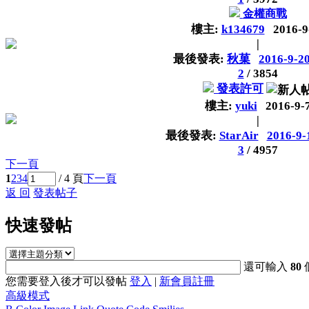
金權商戰
樓主:
k134679
2016-9
|
最後發表:
秋菓
2016-9-20
2
/
3854
發表許可
樓主:
yuki
2016-9-
|
最後發表:
StarAir
2016-9-
3
/
4957
下一頁
1
2
3
4
/ 4 頁
下一頁
返 回
發表帖子
快速發帖
還可輸入
80
您需要登入後才可以發帖
登入
|
新會員註冊
高級模式