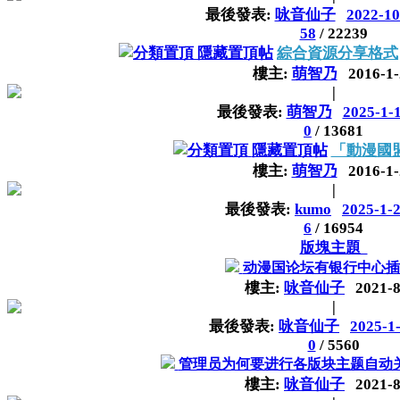
最後發表:
咏音仙子
2022-10
58
/
22239
隱藏置頂帖
綜合資源分享格式
樓主:
萌智乃
2016-1-
|
最後發表:
萌智乃
2025-1-
0
/
13681
隱藏置頂帖
「動漫國
樓主:
萌智乃
2016-1-
|
最後發表:
kumo
2025-1-2
6
/
16954
版塊主題
动漫国论坛有银行中心插
樓主:
咏音仙子
2021-8
|
最後發表:
咏音仙子
2025-1
0
/
5560
管理员为何要进行各版块主题自动
樓主:
咏音仙子
2021-8