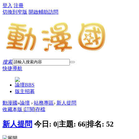
登入
注冊
切換到窄版
開啟輔助訪問
搜索
快捷導航
論壇
BBS
版主招募
動漫國
»
論壇
›
站務專區
›
新人提問
收藏本版
|
訂閱
|
存檔
新人提問
今日:
0
|
主題:
66
|
排名:
52