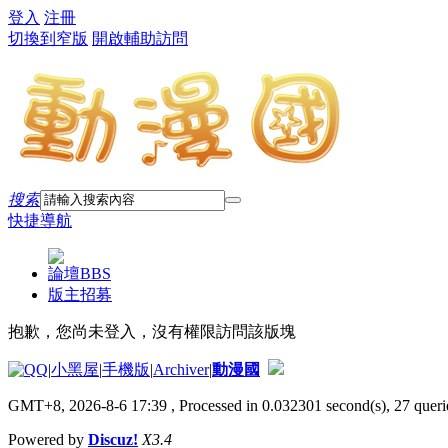
登入
注冊
切換到窄版
開啟輔助訪問
搜索
快捷導航
論壇
BBS
版主招募
抱歉，您尚未登入，沒有權限訪問該版塊
|
小黑屋
|
手機版
|
Archiver
|
動漫國
GMT+8, 2026-8-6 17:39
, Processed in 0.032301 second(s), 27 querie
Powered by
Discuz!
X3.4