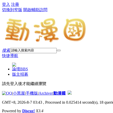
登入
注冊
切換到窄版
開啟輔助訪問
搜索
快捷導航
論壇
BBS
版主招募
請先登入後才能繼續瀏覽
|
小黑屋
|
手機版
|
Archiver
|
動漫國
GMT+8, 2026-8-7 03:43
, Processed in 0.025414 second(s), 18 querie
Powered by
Discuz!
X3.4