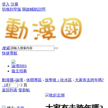
登入
注冊
切換到窄版
開啟輔助訪問
搜索
快捷導航
論壇
BBS
版主招募
動漫國
»
論壇
›
休閒專區
›
放學後 ♪ 吹水區
›
大家有去跨年嗎?
1
2
/ 2 頁
返回列表
發新帖