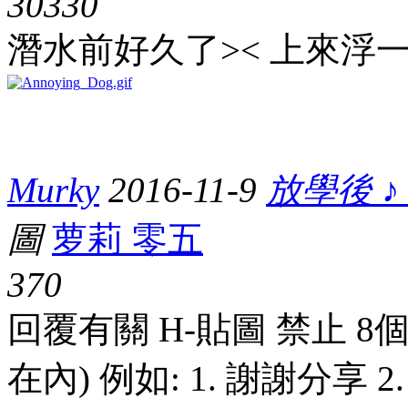
3033
0
潛水前好久了>< 上來浮一
Murky
2016-11-9
放學後 ♪
圖
萝莉 零五
37
0
回覆有關 H-貼圖 禁止 
在內) 例如: 1. 謝謝分享 2