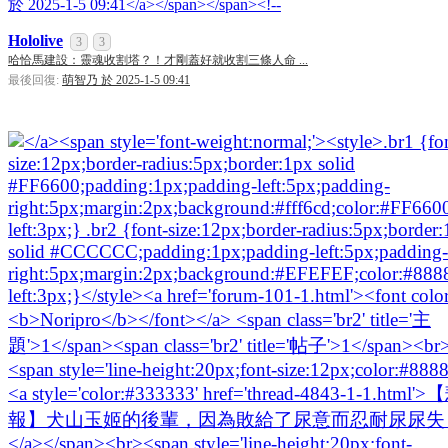
[系統通知]
ba2001
已經連續答對
100
道難題，逆
系統
Hololive
3
3
哈恰馬建設：靈魂收割塔？！才剛蓋好就收割三條人命 ...
[系統通知]
ba2001
已經連續答對
50
道難題，逆
系統
最後回復:
萌智乃 於 2025-1-5 09:41
[系統通知]
雪夜
已經連續答對
150
道難題，逆天
系統
[系統通知]
Alex988
已經連續答對
50
道難題，逆
系統
[系統通知]
shiina028
已經連續答對
100
道難題，
系統
[系統通知]
ba2001
已經連續答對
50
道難題，逆
系統
[系統通知]
天空
已經連續答對
50
道難題，逆天
系統
[系統通知]
雪夜
已經連續答對
100
道難題，逆天
系統
[系統通知]
ba2001
已經連續答對
50
道難題，逆
系統