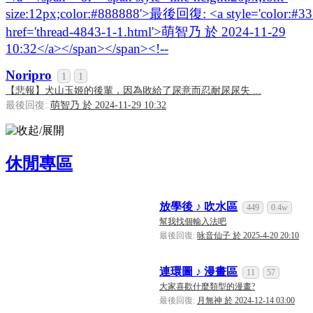
Noripro
1
1
【悲報】犬山玉姬的後輩，因為敗給了尿意而忍耐尿尿失 ...
最後回復:
萌智乃 於 2024-11-29 10:32
休閒專區
放學後 ♪ 吹水區
449
0.4w
幫我找個輸入法吧
最後回復:
咏音仙子 於 2025-4-20 20:10
連環圖 ♪ 漫畫區
11
57
大家喜歡什麼類型的漫畫?
最後回復:
月無神 於 2024-12-14 03:00