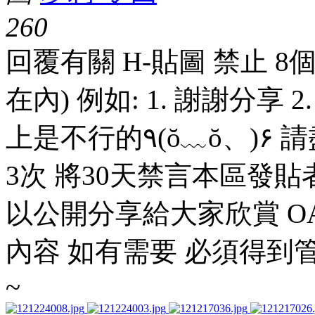
26
0
回覆有關 H-貼圖 禁止 
在內) 例如: 1. 謝謝分享 2
上是不行的٩(ŏ﹏ŏ、)۶ 請盡量地回覆樓主有關主題 違規
3次 將30天禁言本區發
以公開分享給大家欣賞 O
內容 如有需要 必須得到管
~