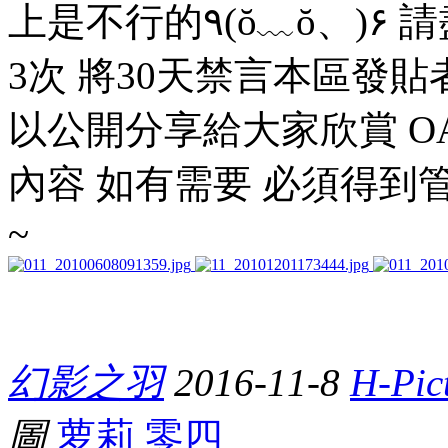
上是不行的٩(ŏ﹏ŏ、)۶ 請盡量地回覆樓主有關主題 違規
3次 將30天禁言本區發
以公開分享給大家欣賞 O
內容 如有需要 必須得到管
~
幻影之羽
2016-11-8
H-Pic
圖
萝莉 零四