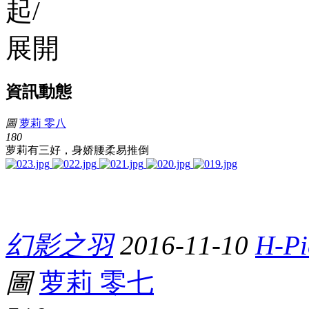
資訊動態
圖
萝莉 零八
18
0
萝莉有三好，身娇腰柔易推倒
幻影之羽
2016-11-10
H-Pi
圖
萝莉 零七