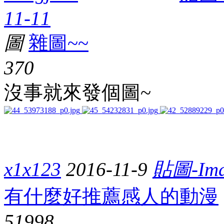
11-11
圖
雜圖~~
37
0
沒事就來發個圖~
x1x123
2016-11-9
貼圖-Ima
有什麼好推薦感人的動漫
5199
8