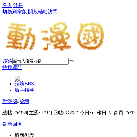
登入
注冊
切換到窄版
開啟輔助訪問
搜索
快捷導航
論壇
BBS
版主招募
動漫國
»
論壇
總帖:
16938
|
主題:
4111
|
回帖:
12827
|
今日:
0
|
昨日:
0
|
會員:
1003
最新回復
版塊列表