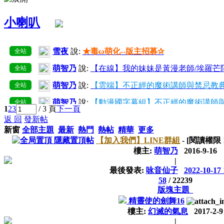
小喇叭
雪夜
說:
★毒ω萌化--版主招募✰
全站
萌智乃
說:
【在線】我的妹妹是黃漫老師/埃羅芒
全站
萌智乃
說:
【雲端】不正經的魔術講師與禁忌教典
全站
萌智乃
說:
【動漫國字幕組】不正經的魔術講師與
全站
1
2
3
/ 3 頁
下一頁
返 回
發新帖
萌智乃
說:
己增加所有用戶組好友上限至50~300
全站
新窗
全部主題
最新
熱門
熱帖
精華
更多
萌智乃
說:
【在線】愛麗絲與藏六【10】
全站
隱藏置頂帖
【加入我們】LINE群組
- [閱讀權限
樓主:
萌智乃
2016-9-16
萌智乃
說:
【雲端】我的妹妹是黃漫老師/埃羅芒
全站
|
最後發表:
咏音仙子
2022-10-17 
萌智乃
說:
【在線】我的妹妹是黃漫老師/埃羅芒阿
全站
58
/
22239
萌智乃
說:
【雲端】不正經的魔術講師與禁忌教典
全站
版塊主題
精靈使的劍舞16
樓主:
幻滅的氣息
2017-2-9
|