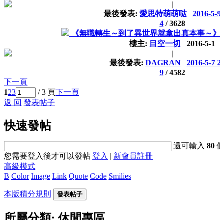
|
最後發表:
愛思特萌萌哒
2016-5-
4
/
3628
《無職轉生～到了異世界就拿出真本事～
樓主:
目空一切
2016-5-1
|
最後發表:
DAGRAN
2016-5-7 
9
/
4582
下一頁
1
2
3
/ 3 頁
下一頁
返 回
發表帖子
快速發帖
還可輸入
80
您需要登入後才可以發帖
登入
|
新會員註冊
高級模式
B
Color
Image
Link
Quote
Code
Smilies
本版積分規則
發表帖子
所屬分類: 休閒專區