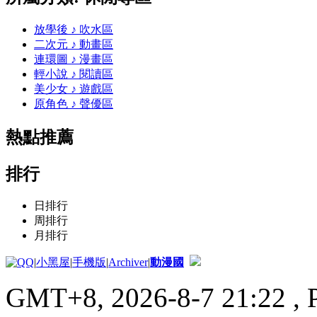
放學後 ♪ 吹水區
二次元 ♪ 動畫區
連環圖 ♪ 漫畫區
輕小說 ♪ 閱讀區
美少女 ♪ 遊戲區
原角色 ♪ 聲優區
熱點推薦
排行
日排行
周排行
月排行
|
小黑屋
|
手機版
|
Archiver
|
動漫國
GMT+8, 2026-8-7 21:22
, 