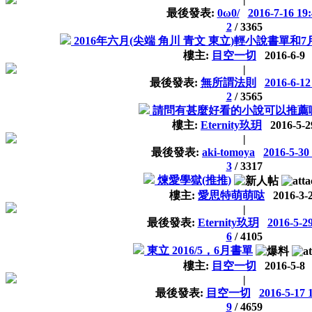
最後發表:
0ω0/
2016-7-16 19
2
/
3365
2016年六月(尖端 角川 青文 東立)輕小說書單和
樓主:
目空一切
2016-6-9
|
最後發表:
無所謂法則
2016-6-12
2
/
3565
請問有甚麼好看的小說可以推薦嘛
樓主:
Eternity玖玥
2016-5-2
|
最後發表:
aki-tomoya
2016-5-30
3
/
3317
煉愛學獄(推推)
樓主:
愛思特萌萌哒
2016-3-
|
最後發表:
Eternity玖玥
2016-5-29
6
/
4105
東立 2016/5，6月書單
樓主:
目空一切
2016-5-8
|
最後發表:
目空一切
2016-5-17 
9
/
4659