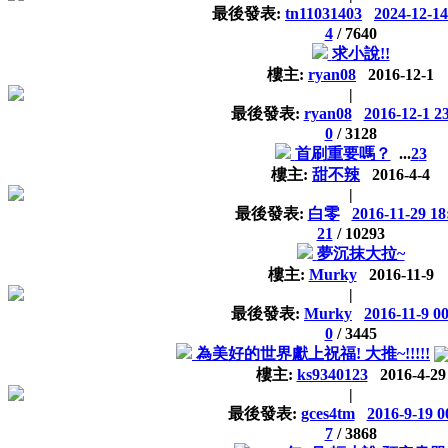
最後發表:
tn11031403
2024-12-14
4
/
7640
求小說!!
樓主:
ryan08
2016-12-1
|
最後發表:
ryan08
2016-12-1 2
0
/
3128
首刷重要嗎？
...
2
3
樓主:
甜不辣
2016-4-4
|
最後發表:
白零
2016-11-29 18
21
/
10293
夢沉抹大拉~
樓主:
Murky
2016-11-9
|
最後發表:
Murky
2016-11-9 0
0
/
3445
為美好的世界獻上祝福! 大推~!!!!!
樓主:
ks9340123
2016-4-29
|
最後發表:
gces4tm
2016-9-19 0
7
/
3868