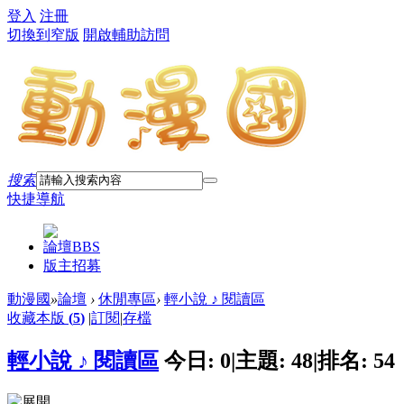
登入
注冊
切換到窄版
開啟輔助訪問
搜索
快捷導航
論壇
BBS
版主招募
動漫國
»
論壇
›
休閒專區
›
輕小說 ♪ 閱讀區
收藏本版
(
5
)
|
訂閱
|
存檔
輕小說 ♪ 閱讀區
今日:
0
|
主題:
48
|
排名:
54