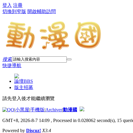
登入
注冊
切換到窄版
開啟輔助訪問
搜索
快捷導航
論壇
BBS
版主招募
請先登入後才能繼續瀏覽
|
小黑屋
|
手機版
|
Archiver
|
動漫國
GMT+8, 2026-8-7 14:09
, Processed in 0.028062 second(s), 15 querie
Powered by
Discuz!
X3.4