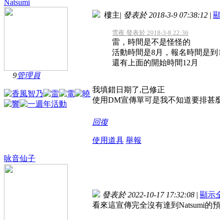
Natsumi
樓主
|
發表於 2018-3-9 07:38:12
|
雪夜 發表於 2018-3-8 22:36
雷，時間是不是怪怪的
活動時間是8月，報名時間是到1
還有上面的開始時間12月
9
管理員
我填錯日期了,已修正
使用DM宣傳單可是我不知道要排甚
回復
使用道具
舉報
咏音仙子
發表於 2022-10-17 17:32:08
|
顯示
看來這宣傳完全沒有達到Natsum