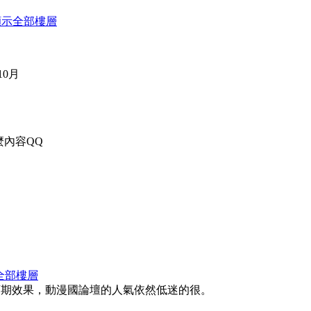
顯示全部樓層
0月
麼內容QQ
全部樓層
i的預期效果，動漫國論壇的人氣依然低迷的很。