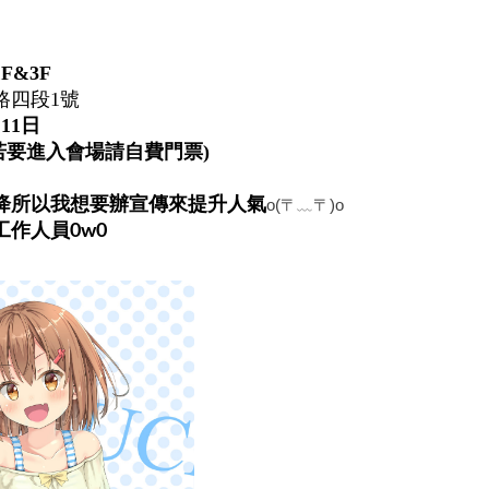
》
F&3F
路四段1號
月11日
(若要進入會場請自費門票)
降所以我想要辦宣傳來提升人氣
o(〒﹏〒)o
作人員0w0