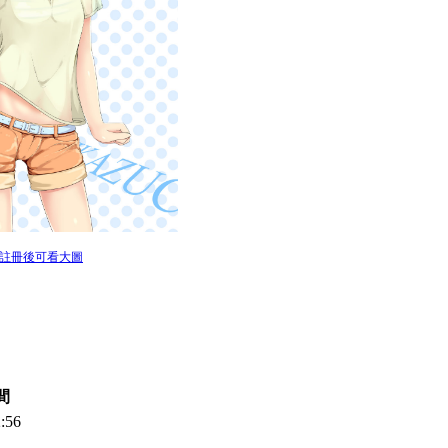
/註冊後可看大圖
間
:56