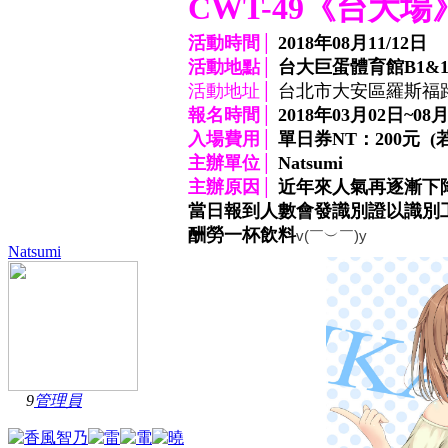
CWT-49《台大場
活動時間│
2018年08月11/12日
活動地點│
台大巨蛋體育館B1&1
活動地址│
台北市大安區羅斯福
報名時間│
2018年03月02日~08
入場費用│
單日券NT：200元 
主辦單位│
Natsumi
主辦原因│
近年來人氣再逐漸下
當日報到人數會發識別證以識別工
酬勞一杯飲料
v(￣︶￣)y
Natsumi
9
管理員