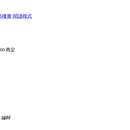
部樓層
|
閱讀模式
8:00 商定
37 編輯