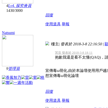
4
Lv4. 探究會員
1430
/
3000
回復
使用道具
舉報
Natsumi
樓主
|
發表於 2018-3-8 22:16:50
|
冥音 發表於 2018-3-8 18:11
抱歉我還是看不太懂(QAQ)，
9
管理員
宣傳毒ω萌化,由於本論壇使用用戶越
想宣傳毒ω萌化論壇
回復
使用道具
舉報