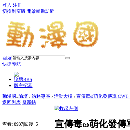
登入
注冊
切換到窄版
開啟輔助訪問
搜索
快捷導航
論壇
BBS
版主招募
動漫國
»
論壇
›
站務專區
›
活動大樓
›
宣傳毒ω萌化發傳單 CWT-4
返回列表
發新帖
宣傳毒ω萌化發傳單 
查看:
8937
|
回復:
5