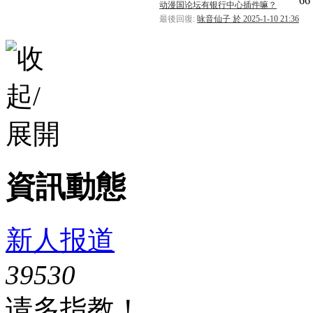
66
动漫国论坛有银行中心插件嘛？
[系統通知]
雪夜
已經連續答對
150
道難題，逆天
系統
最後回復:
咏音仙子 於 2025-1-10 21:36
[系統通知]
Alex988
已經連續答對
50
道難題，逆
系統
[系統通知]
shiina028
已經連續答對
100
道難題，
系統
[系統通知]
ba2001
已經連續答對
50
道難題，逆
系統
[系統通知]
天空
已經連續答對
50
道難題，逆天
系統
[系統通知]
雪夜
已經連續答對
100
道難題，逆天
系統
[系統通知]
ba2001
已經連續答對
50
道難題，逆
系統
資訊動態
新人报道
3953
0
请多指教！