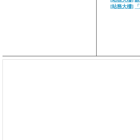
[站務大樓]
「