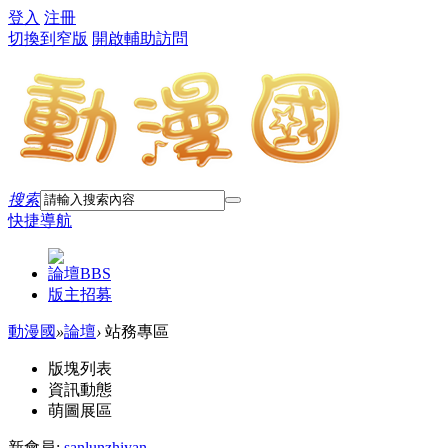
登入
注冊
切換到窄版
開啟輔助訪問
搜索
快捷導航
論壇
BBS
版主招募
動漫國
»
論壇
›
站務專區
版塊列表
資訊動態
萌圖展區
新會員:
sanlunzhiyan