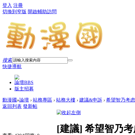
登入
注冊
切換到窄版
開啟輔助訪問
搜索
快捷導航
論壇
BBS
版主招募
動漫國
»
論壇
›
站務專區
›
站務大樓
›
建議&申訴
›
希望智乃考虑
返回列表
發新帖
[建議]
希望智乃考