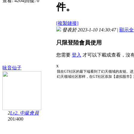
查看:
4204
|
回復:
0
件。
[複製鏈接]
發表於 2023-1-10 14:30:47
|
顯示全
只限登陸會員使用
您需要
登入
才可以下載或查看，沒
x
咏音仙子
我在GT社区的最下端看到了幻天领域的友链。进
幻天领域社区那样，在GT社区添加【虚拟股市
2
Lv2. 中級會員
201
/
400