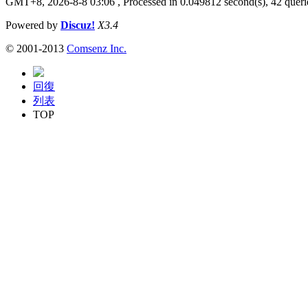
GMT+8, 2026-8-8 03:06
, Processed in 0.049812 second(s), 42 querie
Powered by
Discuz!
X3.4
© 2001-2013
Comsenz Inc.
回復
列表
TOP