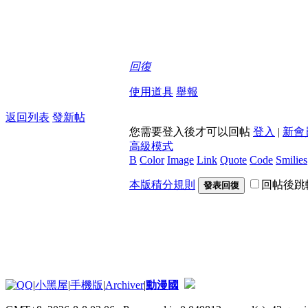
回復
使用道具
舉報
返回列表
發新帖
您需要登入後才可以回帖
登入
|
新會
高級模式
B
Color
Image
Link
Quote
Code
Smilies
本版積分規則
回帖後跳
發表回復
|
小黑屋
|
手機版
|
Archiver
|
動漫國