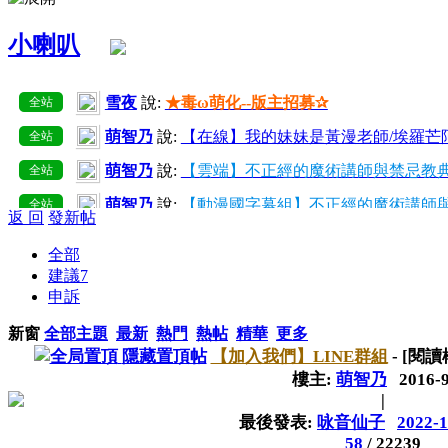
小喇叭
雪夜
說:
★毒ω萌化--版主招募✰
全站
萌智乃
說:
【在線】我的妹妹是黃漫老師/埃羅芒
全站
萌智乃
說:
【雲端】不正經的魔術講師與禁忌教典
全站
萌智乃
說:
【動漫國字幕組】不正經的魔術講師與
全站
返 回
發新帖
萌智乃
說:
己增加所有用戶組好友上限至50~300
全站
全部
萌智乃
說:
【在線】愛麗絲與藏六【10】
全站
建議
7
申訴
萌智乃
說:
【雲端】我的妹妹是黃漫老師/埃羅芒
全站
新窗
全部主題
最新
熱門
熱帖
精華
更多
萌智乃
說:
【在線】我的妹妹是黃漫老師/埃羅芒阿
全站
隱藏置頂帖
【加入我們】LINE群組
- [閱
萌智乃
說:
【雲端】不正經的魔術講師與禁忌教典
全站
樓主:
萌智乃
2016-
|
最後發表:
咏音仙子
2022-1
58
/
22239