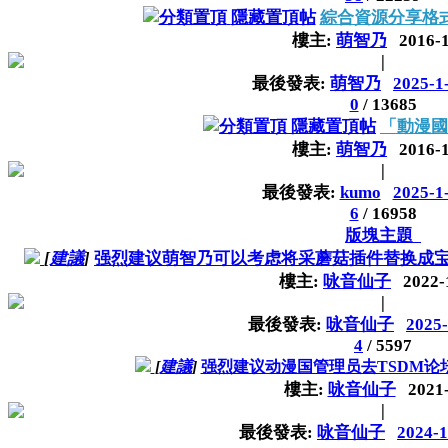
隱藏置頂帖
綜合資源分享格
樓主:
萌智乃
2016-
|
最後發表:
萌智乃
2025-1
0
/
13685
隱藏置頂帖
「動漫國
樓主:
萌智乃
2016-
|
最後發表:
kumo
2025-1
6
/
16958
版塊主題
[
建議
]
强烈建议萌智乃可以考虑将采蘑菇插件替换成
樓主:
咏音仙子
2022-
|
最後發表:
咏音仙子
2025-
4
/
5597
[
建議
]
强烈建议动漫国管理员去TSDM论
樓主:
咏音仙子
2021
|
最後發表:
咏音仙子
2024-1