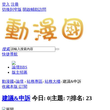
登入
注冊
切換到窄版
開啟輔助訪問
搜索
快捷導航
論壇
BBS
版主招募
動漫國
»
論壇
›
站務專區
›
站務大樓
›
建議&申訴
收藏本版
|
訂閱
建議&申訴
今日:
0
|
主題:
7
|
排名:
23