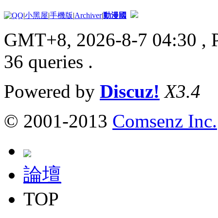
|
小黑屋
|
手機版
|
Archiver
|
動漫國
GMT+8, 2026-8-7 04:30
, 
36 queries .
Powered by
Discuz!
X3.4
© 2001-2013
Comsenz Inc.
論壇
TOP