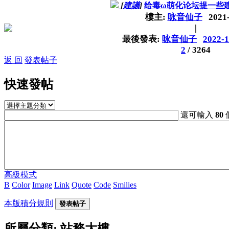
[
建議
]
给毒ω萌化论坛提一些
樓主:
咏音仙子
2021
|
最後發表:
咏音仙子
2022-1
2
/
3264
返 回
發表帖子
快速發帖
還可輸入
80
高級模式
B
Color
Image
Link
Quote
Code
Smilies
本版積分規則
發表帖子
所屬分類: 站務大樓