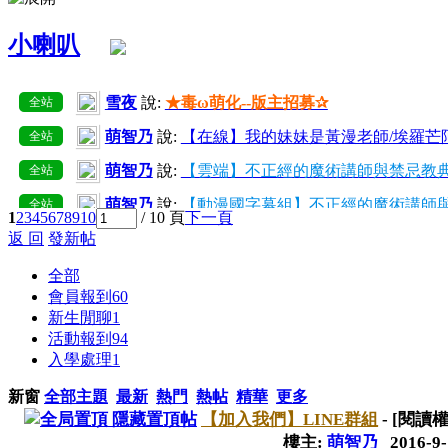
小喇叭
雪夜
說:
★毒ω萌化--版主招募✰
全站
萌智乃
說:
【在線】我的妹妹是黃漫老師/埃羅芒
全站
萌智乃
說:
【雲端】不正經的魔術講師與禁忌教典
全站
萌智乃
說:
【動漫國字幕組】不正經的魔術講師與
全站
1
2
3
4
5
6
7
8
9
10
/ 10 頁
下一頁
返 回
發新帖
萌智乃
說:
己增加所有用戶組好友上限至50~300
全站
萌智乃
說:
【在線】愛麗絲與藏六【10】
全站
全部
會員報到
60
萌智乃
說:
【雲端】我的妹妹是黃漫老師/埃羅芒
全站
新生閒聊
1
活動報到
94
萌智乃
說:
【在線】我的妹妹是黃漫老師/埃羅芒阿
全站
入學處理
1
萌智乃
說:
【雲端】不正經的魔術講師與禁忌教典
全站
新窗
全部主題
最新
熱門
熱帖
精華
更多
隱藏置頂帖
【加入我們】LINE群組
- [閱讀
樓主:
萌智乃
2016-9-