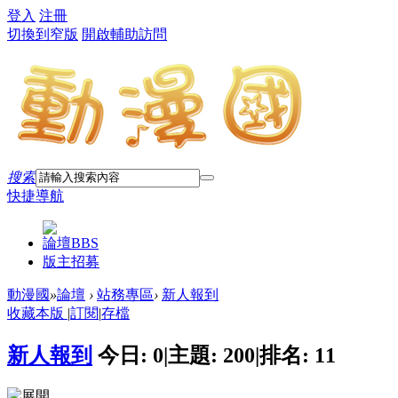
登入
注冊
切換到窄版
開啟輔助訪問
搜索
快捷導航
論壇
BBS
版主招募
動漫國
»
論壇
›
站務專區
›
新人報到
收藏本版
|
訂閱
|
存檔
新人報到
今日:
0
|
主題:
200
|
排名:
11