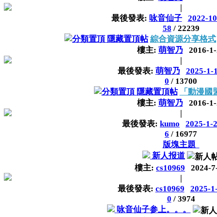
|
最後發表:
咏音仙子
2022-10
58
/
22239
隱藏置頂帖
綜合資源分享格式
樓主:
萌智乃
2016-1-
|
最後發表:
萌智乃
2025-1-
0
/
13700
隱藏置頂帖
「動漫國
樓主:
萌智乃
2016-1-
|
最後發表:
kumo
2025-1-2
6
/
16977
版塊主題
新人报道
樓主:
cs10969
2024-7
|
最後發表:
cs10969
2025-1
0
/
3974
咏音仙子参上。。。