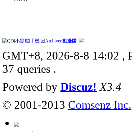
|
小黑屋
|
手機版
|
Archiver
|
動漫國
GMT+8, 2026-8-8 14:02
, 
37 queries .
Powered by
Discuz!
X3.4
© 2001-2013
Comsenz Inc.