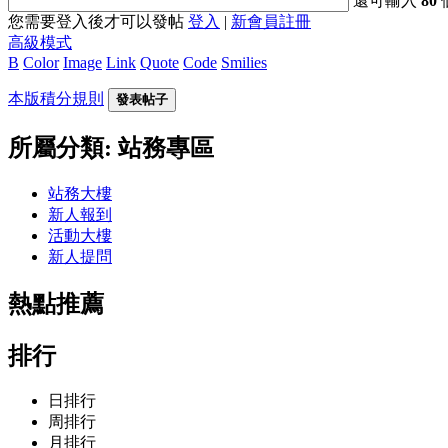
還可輸入
80
您需要登入後才可以發帖
登入
|
新會員註冊
高級模式
B
Color
Image
Link
Quote
Code
Smilies
本版積分規則
發表帖子
所屬分類: 站務專區
站務大樓
新人報到
活動大樓
新人提問
熱點推薦
排行
日排行
周排行
月排行