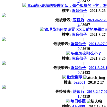
0
/
3472
毒ω萌化论坛的管理团队，每个板块的下方，怎
樓主:
咏音仙子
2021-8-26
|
最後發表:
萌智乃
2021-8-27 2
4
/
3087
管理员为何要设置-XX天前的主题自
樓主:
咏音仙子
2021-8-27
|
最後發表:
咏音仙子
2021-8-27 
0
/
2619
头像怎么那么小？
樓主:
咏音仙子
2021-8-26
|
最後發表:
咏音仙子
2021-8-26 
0
/
2453
勳章顯示
樓主:
ba2001
2018-2-17
|
最後發表:
萌智乃
2018-2-17 0
1
/
4319
每日答題
樓主:
Alex988
2017-12-19