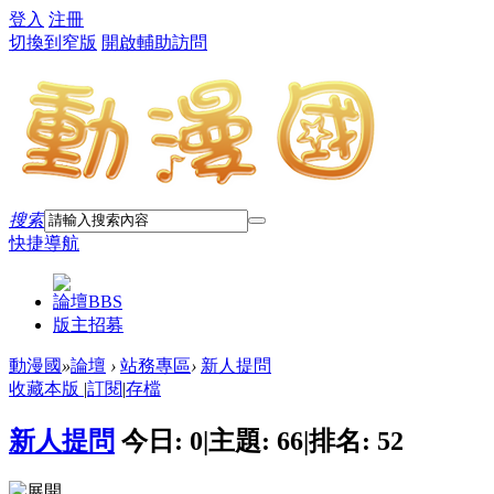
登入
注冊
切換到窄版
開啟輔助訪問
搜索
快捷導航
論壇
BBS
版主招募
動漫國
»
論壇
›
站務專區
›
新人提問
收藏本版
|
訂閱
|
存檔
新人提問
今日:
0
|
主題:
66
|
排名:
52