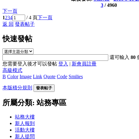
3
/
4960
下一頁
1
2
3
4
/ 4 頁
下一頁
返 回
發表帖子
快速發帖
還可輸入
80
您需要登入後才可以發帖
登入
|
新會員註冊
高級模式
B
Color
Image
Link
Quote
Code
Smilies
本版積分規則
發表帖子
所屬分類: 站務專區
站務大樓
新人報到
活動大樓
新人提問