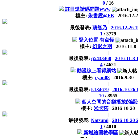
0
/
16
註冊邀請碼問題www
樓主:
朱書霆@FB
2016-12-
|
最後發表:
萌智乃
2016-12-26 1
1
/
3779
登入位置 有点怪
樓主:
幻影之羽
2016-11-8
|
最後發表:
q5433468
2016-11-8 
4
/
4621
動漫線上看得網站
樓主:
ryan08
2016-9-30
|
最後發表:
k134679
2016-10-26 
10
/
8955
個人空間的音樂播放的語
樓主:
米卡莎
2016-10-20
|
最後發表:
Natsumi
2016-10-20 
1
/
4010
新增繪圖教學區