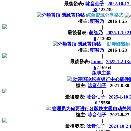
最後發表:
咏音仙子
2022-10-17 
58
/
22239
隱藏置頂帖
綜合資源分享格式
樓主:
萌智乃
2016-1-25
|
最後發表:
萌智乃
2025-1-10 2
0
/
13682
隱藏置頂帖
「動漫國盟約
樓主:
萌智乃
2016-1-23
|
最後發表:
kumo
2025-1-2 13:
6
/
16954
版塊主題
动漫国论坛有银行中心插件
樓主:
咏音仙子
2021-8-30
|
最後發表:
咏音仙子
2025-1-10 
0
/
5560
管理员为何要进行各版块主题自动关
樓主:
咏音仙子
2021-8-27
|
最後發表:
咏音仙子
2024-10-2 