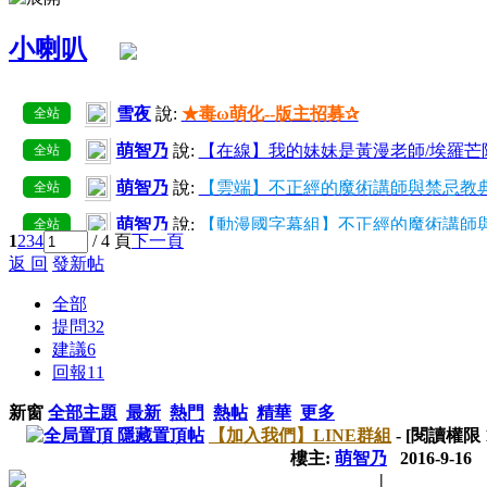
小喇叭
雪夜
說:
★毒ω萌化--版主招募✰
全站
萌智乃
說:
【在線】我的妹妹是黃漫老師/埃羅芒
全站
萌智乃
說:
【雲端】不正經的魔術講師與禁忌教典
全站
萌智乃
說:
【動漫國字幕組】不正經的魔術講師與
全站
1
2
3
4
/ 4 頁
下一頁
萌智乃
說:
己增加所有用戶組好友上限至50~300
全站
返 回
發新帖
萌智乃
說:
【在線】愛麗絲與藏六【10】
全站
全部
提問
32
萌智乃
說:
【雲端】我的妹妹是黃漫老師/埃羅芒
全站
建議
6
回報
11
萌智乃
說:
【在線】我的妹妹是黃漫老師/埃羅芒阿
全站
萌智乃
說:
【雲端】不正經的魔術講師與禁忌教典
全站
新窗
全部主題
最新
熱門
熱帖
精華
更多
隱藏置頂帖
【加入我們】LINE群組
- [閱讀權限
樓主:
萌智乃
2016-9-16
|