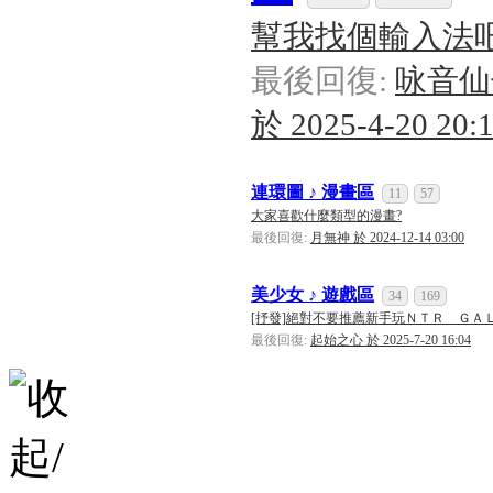
幫我找個輸入法
最後回復:
咏音仙
於 2025-4-20 20:
連環圖 ♪ 漫畫區
11
57
大家喜歡什麼類型的漫畫?
最後回復:
月無神 於 2024-12-14 03:00
美少女 ♪ 遊戲區
34
169
[抒發]絕對不要推薦新手玩ＮＴＲ ＧＡＬ！ 
最後回復:
起始之心 於 2025-7-20 16:04