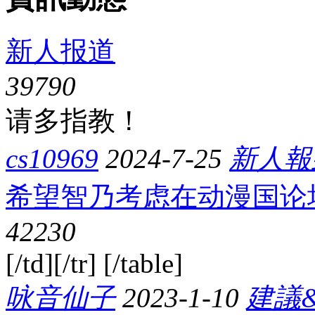
新人报道
3979
0
请多指教！
cs10969
2024-7-25
新人報
希望智乃考虑在动漫国论
4223
0
[/td][/tr] [/table]
咏音仙子
2023-1-10
建議