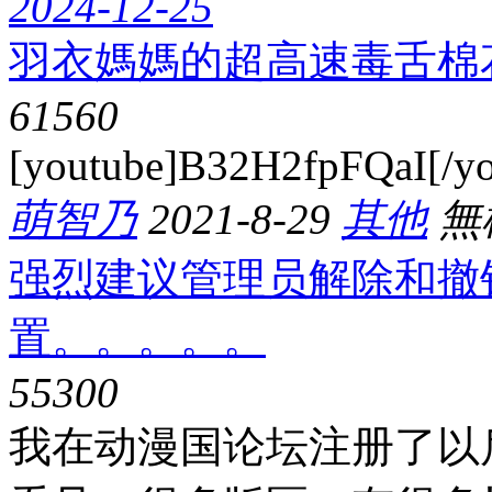
2024-12-25
羽衣媽媽的超高速毒舌棉
6156
0
[youtube]B32H2fpFQaI[/yo
萌智乃
2021-8-29
其他
無
强烈建议管理员解除和撤
置。。。。。
5530
0
我在动漫国论坛注册了以