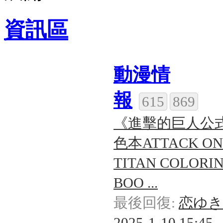
資訊區
動漫情
報
615
869
《進擊的巨人公
色本ATTACK ON
TITAN COLORI
BOO ...
最後回復:
恋ゆき
2025-1-10 15:45