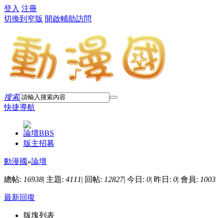
登入
注冊
切換到窄版
開啟輔助訪問
搜索
快捷導航
論壇
BBS
版主招募
動漫國
»
論壇
總帖:
16938
|
主題:
4111
|
回帖:
12827
|
今日:
0
|
昨日:
0
|
會員:
1003
最新回復
版塊列表