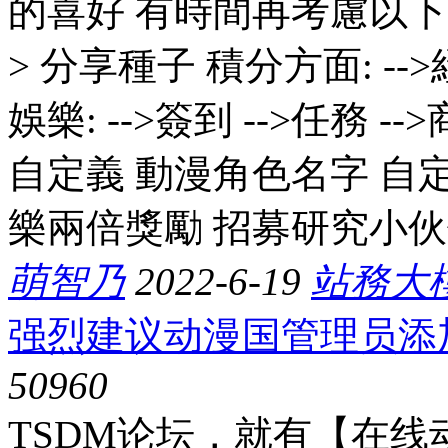
的喜好 有時間再考慮以下 ---
> 分享種子 積分方面: -->經
娛樂: -->簽到 -->任務 --
自定義 動漫角色名字 自定
樂兩倍獎勵 招募研究小伙伴加
萌智乃
2022-6-19
站務大
强烈建议动漫国管理员添
5096
0
TSDM论坛，就有【在