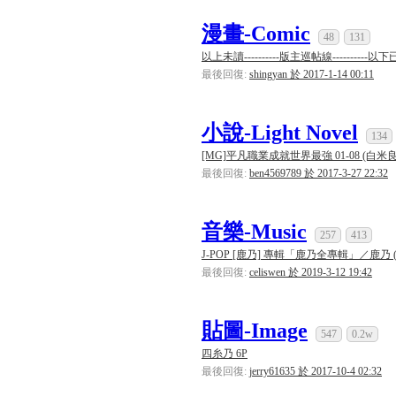
[系統通知]
ba2001
已經連續答對
100
道難題，逆
系統
漫畫-Comic
48
131
以上未讀----------版主巡帖線----------以下已
[系統通知]
ba2001
已經連續答對
50
道難題，逆
系統
最後回復:
shingyan 於 2017-1-14 00:11
[系統通知]
ba2001
已經連續答對
500
道難題，逆
系統
[系統通知]
ba2001
已經連續答對
450
道難題，逆
系統
小說-Light Novel
134
[系統通知]
ba2001
已經連續答對
400
道難題，逆
系統
[MG]平凡職業成就世界最強 01-08 (白米良) 
最後回復:
ben4569789 於 2017-3-27 22:32
[系統通知]
ba2001
已經連續答對
350
道難題，逆
系統
[系統通知]
ba2001
已經連續答對
300
道難題，逆
系統
音樂-Music
257
413
[系統通知]
阿綸
已經連續答對
50
道難題，逆天
系統
J-POP [鹿乃] 專輯「鹿乃全專輯」／鹿乃 (無損/
[系統通知]
ba2001
已經連續答對
250
道難題，逆
系統
最後回復:
celiswen 於 2019-3-12 19:42
[系統通知]
ba2001
已經連續答對
200
道難題，逆
系統
貼圖-Image
[系統通知]
ba2001
已經連續答對
150
道難題，逆
系統
547
0.2w
四糸乃 6P
[系統通知]
ba2001
已經連續答對
100
道難題，逆
系統
最後回復:
jerry61635 於 2017-10-4 02:32
[系統通知]
ba2001
已經連續答對
50
道難題，逆
系統