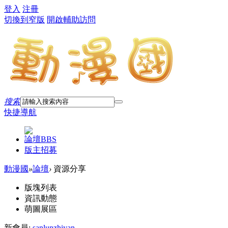
登入
注冊
切換到窄版
開啟輔助訪問
搜索
快捷導航
論壇
BBS
版主招募
動漫國
»
論壇
›
資源分享
版塊列表
資訊動態
萌圖展區
新會員:
sanlunzhiyan