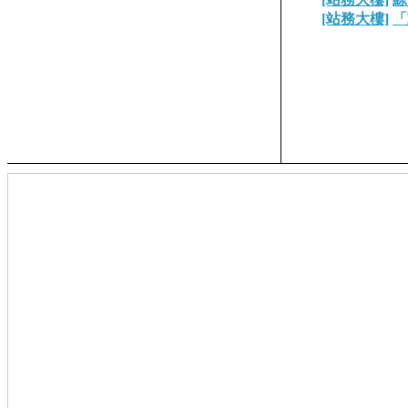
[站務大樓]
「