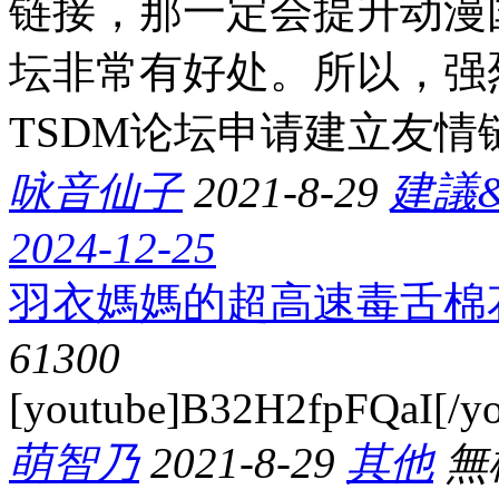
链接，那一定会提升动漫
坛非常有好处。所以，强
TSDM论坛申请建立友情
咏音仙子
2021-8-29
建議
2024-12-25
羽衣媽媽的超高速毒舌棉
6130
0
[youtube]B32H2fpFQaI[/yo
萌智乃
2021-8-29
其他
無