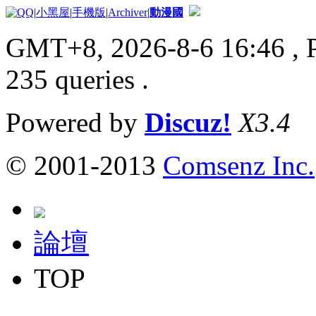
|
小黑屋
|
手機版
|
Archiver
|
動漫國
GMT+8, 2026-8-6 16:46
, 
235 queries .
Powered by
Discuz!
X3.4
© 2001-2013
Comsenz Inc.
論壇
TOP